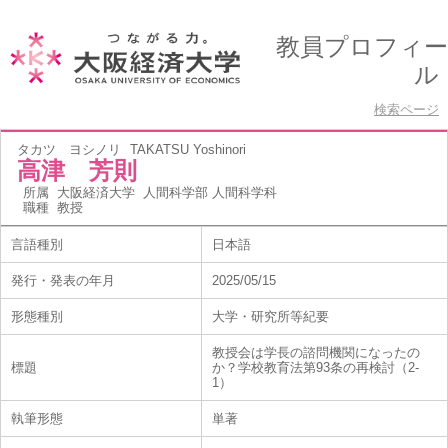
教員プロフィー
ル
検索ページ
タカツ ヨシノリ
TAKATSU Yoshinori
高津 芳則
所属
大阪経済大学 人間科学部 人間科学科
職種
教授
言語種別
日本語
発行・発表の年月
2025/05/15
形態種別
大学・研究所等紀要
教授会は学長の諮問機関になったの
標題
か？学校教育法第93条の再検討（2-
1）
執筆形態
単著