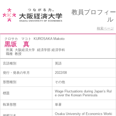
教員プロフィー
ル
検索ページ
クロサカ マコト
KUROSAKA Makoto
黒坂 真
所属
大阪経済大学 経済学部 経済学科
職種
教授
言語種別
英語
発行・発表の年月
2022/08
形態種別
その他
Wage Fluctuations during Japan’s Rul
標題
e over the Korean Peninsula
執筆形態
単著
Osaka University of Economics Worki
掲載誌名