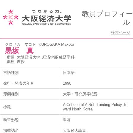
教員プロフィー
ル
検索ページ
クロサカ マコト
KUROSAKA Makoto
黒坂 真
所属
大阪経済大学 経済学部 経済学科
職種
教授
言語種別
日本語
発行・発表の年月
1998
形態種別
大学・研究所等紀要
A Critique of A Soft Landing Policy To
標題
ward North Korea
執筆形態
単著
掲載誌名
大阪経大論集