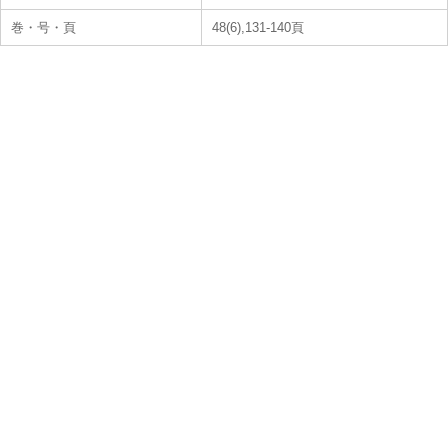
巻・号・頁
48(6),131-140頁