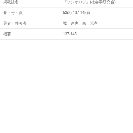
掲載誌名
『ソシオロジ』(社会学研究会)
巻・号・頁
53(3),137-145頁
著者・共著者
城 達也、森 元孝
概要
137-145