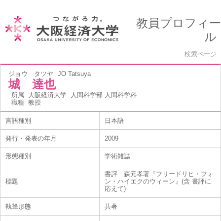
教員プロフィー
ル
検索ページ
ジョウ タツヤ
JO Tatsuya
城 達也
所属
大阪経済大学 人間科学部 人間科学科
職種
教授
言語種別
日本語
発行・発表の年月
2009
形態種別
学術雑誌
書評 森元孝著『フリードリヒ・フォ
標題
ン・ハイエクのウィーン』(含 書評に
応えて)
執筆形態
共著