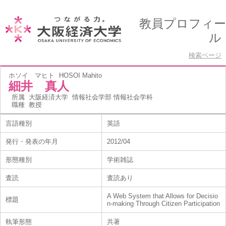
教員プロフィー
ル
検索ページ
ホソイ マヒト
HOSOI Mahito
細井 真人
所属
大阪経済大学 情報社会学部 情報社会学科
職種
教授
言語種別
英語
発行・発表の年月
2012/04
形態種別
学術雑誌
査読
査読あり
A Web System that Allows for Decisio
標題
n-making Through Citizen Participation
執筆形態
共著