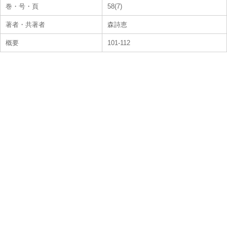
巻・号・頁
58(7)
著者・共著者
森詩恵
概要
101-112