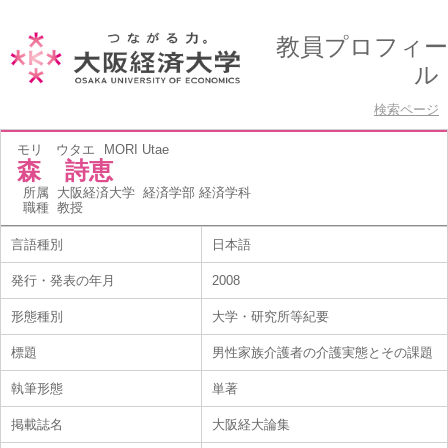
教員プロフィー
ル
検索ページ
モリ ウタエ
MORI Utae
森 詩恵
所属
大阪経済大学 経済学部 経済学科
職種
教授
言語種別
日本語
発行・発表の年月
2008
形態種別
大学・研究所等紀要
標題
男性家族介護者の介護実態とその課題
執筆形態
単著
掲載誌名
大阪経大論集