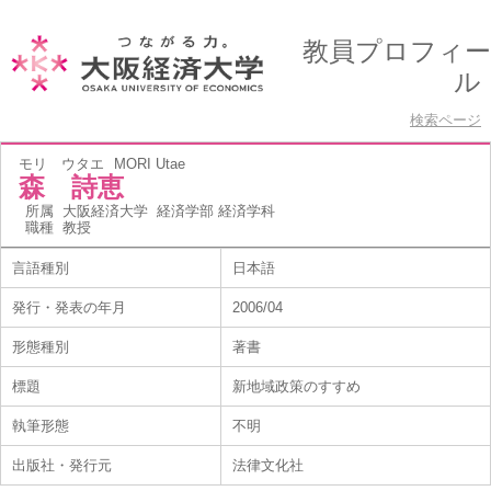
教員プロフィー
ル
検索ページ
モリ ウタエ
MORI Utae
森 詩恵
所属
大阪経済大学 経済学部 経済学科
職種
教授
言語種別
日本語
発行・発表の年月
2006/04
形態種別
著書
標題
新地域政策のすすめ
執筆形態
不明
出版社・発行元
法律文化社