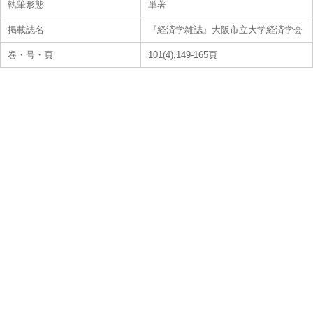
執筆形態
単著
掲載誌名
『経済学雑誌』大阪市立大学経済学会
巻・号・頁
101(4),149-165頁