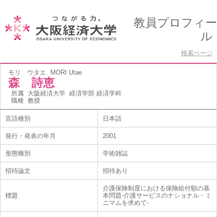
教員プロフィー
ル
検索ページ
モリ ウタエ
MORI Utae
森 詩恵
所属
大阪経済大学 経済学部 経済学科
職種
教授
言語種別
日本語
発行・発表の年月
2001
形態種別
学術雑誌
招待論文
招待あり
介護保険制度における保険給付額の基
標題
本問題-介護サービスのナショナル・ミ
ニマムを求めて-