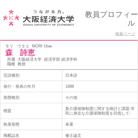
教員プロフィー
ル
検索ページ
モリ ウタエ
MORI Utae
森 詩恵
所属
大阪経済大学 経済学部 経済学科
職種
教授
言語種別
日本語
発行・発表の年月
1998
形態種別
その他
新介護保険制度に関する検討と課題-市
標題
民に身近な介護保険制度を目指して-
執筆形態
単著
掲載誌名
修士論文