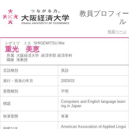
教員プロフィー
ル
検索ページ
シゲミツ ミエ
SHIGEMITSU Mie
重光 美恵
所属
大阪経済大学 経済学部 経済学科
職種
准教授
言語種別
英語
発行・発表の年月
2003/03
形態種別
不明
Computers and English language learn
標題
ing in Japan
執筆形態
単著
American Association of Applied Lingui
掲載誌名