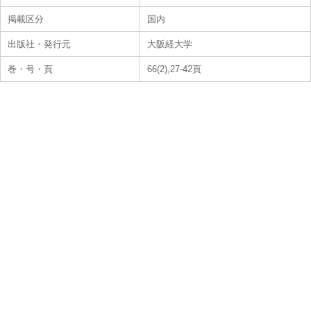
掲載区分
国内
出版社・発行元
大阪経大学
巻・号・頁
66(2),27-42頁