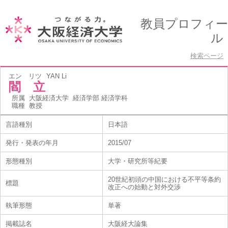
教員プロフィー
ル
検索ページ
エン リツ
YAN Li
閻 立
所属
大阪経済大学 経済学部 経済学科
職種
教授
言語種別
日本語
発行・発表の年月
2015/07
形態種別
大学・研究所等紀要
20世紀初頭の中国における不平等条約
標題
改正への始動と対外交渉
執筆形態
単著
掲載誌名
大阪経大論集