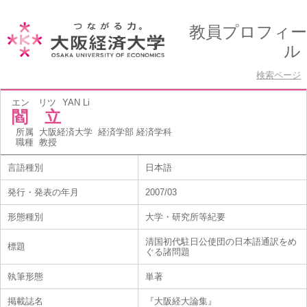
教員プロフィー
ル
検索ページ
エン リツ
YAN Li
閻 立
所属
大阪経済大学 経済学部 経済学科
職種
教授
言語種別
日本語
発行・発表の年月
2007/03
形態種別
大学・研究所等紀要
清国初代駐日公使団の日本語通訳をめ
標題
ぐる諸問題
執筆形態
単著
掲載誌名
『大阪経大論集』