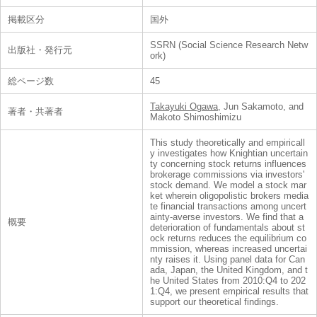
掲載区分
国外
SSRN (Social Science Research Netw
出版社・発行元
ork)
総ページ数
45
Takayuki Ogawa
, Jun Sakamoto, and
著者・共著者
Makoto Shimoshimizu
This study theoretically and empiricall
y investigates how Knightian uncertain
ty concerning stock returns influences
brokerage commissions via investors'
stock demand. We model a stock mar
ket wherein oligopolistic brokers media
te financial transactions among uncert
ainty-averse investors. We find that a
概要
deterioration of fundamentals about st
ock returns reduces the equilibrium co
mmission, whereas increased uncertai
nty raises it. Using panel data for Can
ada, Japan, the United Kingdom, and t
he United States from 2010:Q4 to 202
1:Q4, we present empirical results that
support our theoretical findings.