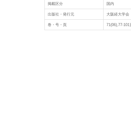
掲載区分
国内
出版社・発行元
大阪経大学会
巻・号・頁
71(06),77-10