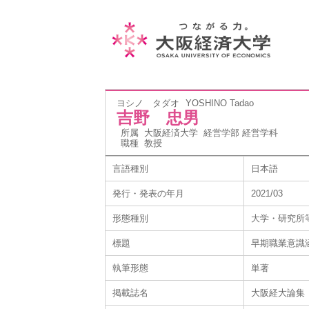
ヨシノ タダオ
YOSHINO Tadao
吉野 忠男
所属
大阪経済大学 経営学部 経営学科
職種
教授
言語種別
日本語
発行・発表の年月
2021/03
形態種別
大学・研究所
標題
早期職業意識涵
執筆形態
単著
掲載誌名
大阪経大論集