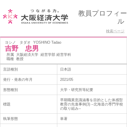
教員プロフィー
ル
検索ページ
ヨシノ タダオ
YOSHINO Tadao
吉野 忠男
所属
大阪経済大学 経営学部 経営学科
職種
教授
言語種別
日本語
発行・発表の年月
2021/05
形態種別
大学・研究所等紀要
早期職業意識涵養を目的とした体感型
標題
教育の先進事例(3) --北海道の専門学校
の取り組み--
執筆形態
単著