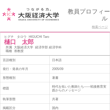
教員プロフィー
ル
検索ページ
ヒグチ タロウ
HIGUCHI Taro
樋口 太郎
所属
大阪経済大学 経済学部 経済学科
職種
准教授
言語種別
日本語
発行・発表の年月
2005/09
形態種別
著書
時代を拓いた教師たち――戦後教育実
標題
践からのメッセージ
執筆形態
共著
掲載区分
国内