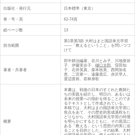
出版社・発行元
日本標準（東京）
巻・号・頁
62-74頁
総ページ数
13
第1章第3節 大村はまと国語単元学習
担当範囲
――「教えるということ」を問いつづ
けて
田中耕治編著、谷川とみ子、川地亜弥
子、伊藤実歩子、
樋口太郎
、窪田知
著者・共著者
子、石井英真、柴本枝美、西岡加名
恵、二宮衆一、遠藤貴広、赤沢早人、
渡辺貴裕、若林身歌
本書は、戦後の日本のすぐれた教師た
ちの実践を紹介し、明日の、あるいは
未来の授業への指針を得ることのでき
るテキストとして作成されている。
本稿では、大村はまの国語単元学習に
焦点をあて、その歴史的形成過程をた
どりながら、大村国語単元学習の特徴
概要
を明らかにするとともに、その底流に
ある「教える」という思想の内実に迫
ることを目的とした。その結果、大村
の国語単元学習は、個人が学びに入り