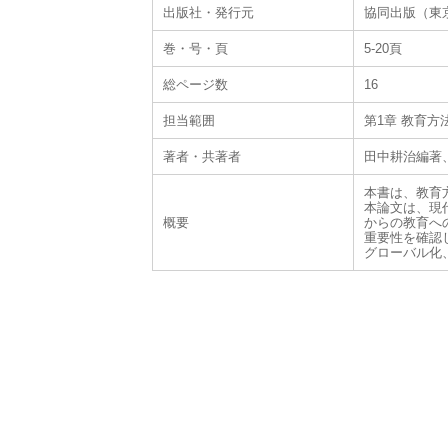
出版社・発行元
協同出版（東
巻・号・頁
5-20頁
総ページ数
16
担当範囲
第1章 教育
著者・共著者
田中耕治編著
本書は、教育
本論文は、現
概要
からの教育へ
重要性を確認
グローバル化