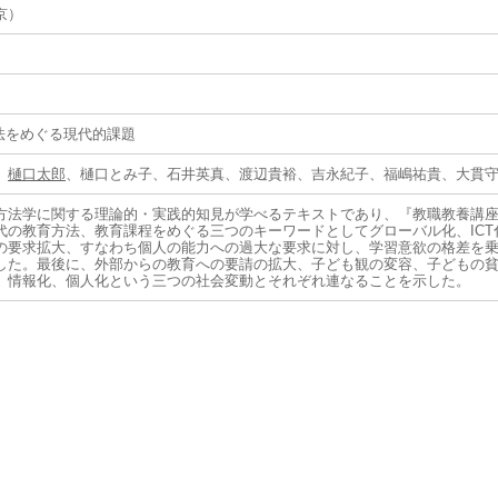
京）
方法をめぐる現代的課題
、
樋口太郎
、樋口とみ子、石井英真、渡辺貴裕、吉永紀子、福嶋祐貴、大貫
方法学に関する理論的・実践的知見が学べるテキストであり、『教職教養講座
代の教育方法、教育課程をめぐる三つのキーワードとしてグローバル化、IC
の要求拡大、すなわち個人の能力への過大な要求に対し、学習意欲の格差を
した。最後に、外部からの教育への要請の拡大、子ども観の変容、子どもの
、情報化、個人化という三つの社会変動とそれぞれ連なることを示した。