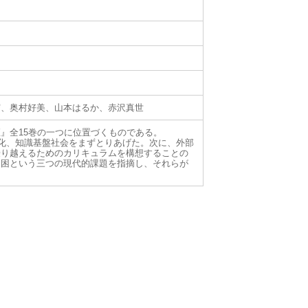
守、奥村好美、山本はるか、赤沢真世
』全15巻の一つに位置づくものである。
T化、知識基盤社会をまずとりあげた。次に、外部
乗り越えるためのカリキュラムを構想することの
貧困という三つの現代的課題を指摘し、それらが