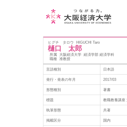
ヒグチ タロウ
HIGUCHI Taro
樋口 太郎
所属
大阪経済大学 経済学部 経済学科
職種
准教授
言語種別
日本語
発行・発表の年月
2017/03
形態種別
著書
標題
教職教養講座 
執筆形態
共著
掲載区分
国内