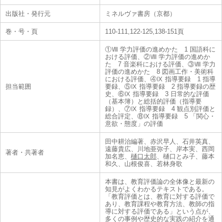
出版社・発行元
ミネルヴァ書房（京都）
巻・号・頁
110-111,122-125,138-151頁
①Ⅷ 学力評価の進めかた 1 国語科に
おける評価、②Ⅷ 学力評価の進めか
た 7 音楽科における評価、③Ⅷ 学力
評価の進めかた 8 図画工作・美術科
における評価、④Ⅸ 指導要録 1 指導
担当範囲
要録、⑤Ⅸ 指導要録 2 指導要録の歴
史、⑥Ⅸ 指導要録 3 日常的な評価
（基本簿）と総括的評価（指導要
録）、⑦Ⅸ 指導要録 4 観点別評価と
総合評定、⑧Ⅸ 指導要録 5 「関心・
意欲・態度」の評価
田中耕治編著、赤沢早人、石井英真、
遠藤貴広、川地亜弥子、岸本実、西岡
著者・共著者
加名恵、
樋口太郎
、樋口とみ子、藤本
和久、山根俊喜、若林身歌
本書は、教育評価論の全体像と最新の
知見がよくわかるテキストである。
「教育評価とは、教育に対する評価で
あり、教育課程や教育方法、教師の指
導に対する評価である」という点が、
多くの事例や歴史的な実践の紹介を通