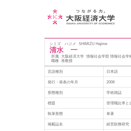
シミズ ハジメ
SHIMIZU Hajime
清水 一
所属
大阪経済大学 情報社会学部 情報社会学
職種
准教授
言語種別
日本語
発行・発表の年月
2008
形態種別
学術雑誌
標題
管理職比率と
執筆形態
単著
掲載誌名
経営財務研究