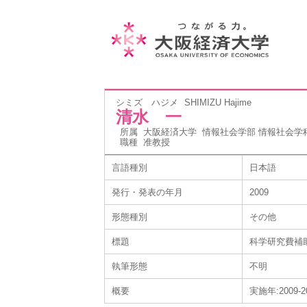
シミズ ハジメ
SHIMIZU Hajime
清水 一
所属
大阪経済大学 情報社会学部 情報社会学
職種
准教授
言語種別
日本語
発行・発表の年月
2009
形態種別
その他
標題
科学研究費補助
執筆形態
不明
概要
実施年:2009-2