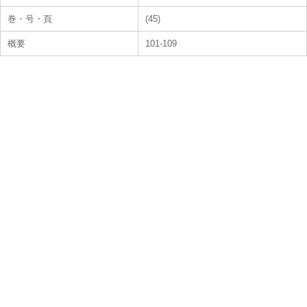
巻・号・頁
(45)
概要
101-109