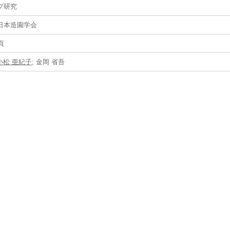
プ研究
日本造園学会
2頁
小松 亜紀子
; 金岡 省吾