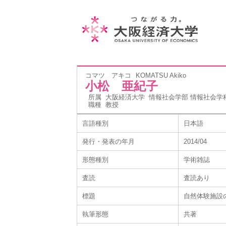
コマツ アキコ
KOMATSU Akiko
小松 亜紀子
所属
大阪経済大学 情報社会学部 情報社会学
職種
教授
言語種別
日本語
発行・発表の年月
2014/04
形態種別
学術雑誌
査読
査読あり
標題
自然体験施設
執筆形態
共著