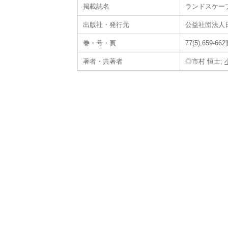
掲載誌名
ランドスケー
出版社・発行元
公益社団法人
巻・号・頁
77(5),659-66
著者・共著者
◎市村 恒士;