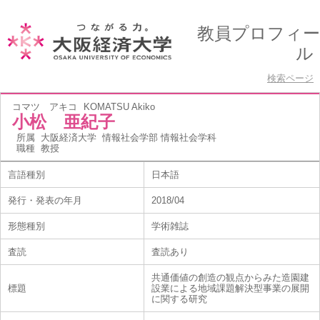
教員プロフィー
ル
検索ページ
コマツ アキコ
KOMATSU Akiko
小松 亜紀子
所属
大阪経済大学 情報社会学部 情報社会学科
職種
教授
言語種別
日本語
発行・発表の年月
2018/04
形態種別
学術雑誌
査読
査読あり
共通価値の創造の観点からみた造園建
標題
設業による地域課題解決型事業の展開
に関する研究