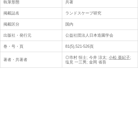
執筆形態
共著
掲載誌名
ランドスケープ研究
掲載区分
国内
出版社・発行元
公益社団法人日本造園学会
巻・号・頁
81(5),521-526頁
◎市村 恒士; 今井 涼太;
小松 亜紀子
;
著者・共著者
塩見 一三男; 金岡 省吾