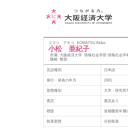
コマツ アキコ
KOMATSU Akiko
小松 亜紀子
所属
大阪経済大学 情報社会学部 情報社会学
職種
教授
言語種別
日本語
発行・発表の年月
2001
形態種別
大学・研究所
査読
査読あり
標題
首都圏若年層
執筆形態
分担執筆