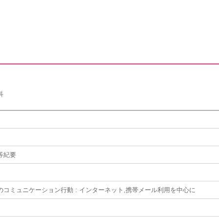
科
等紀要
のコミュニケーション行動 : インターネット,携帯メール利用を中心に