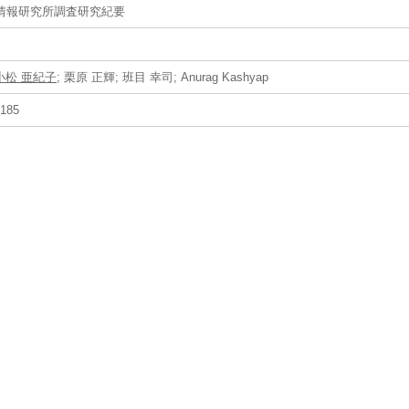
情報研究所調査研究紀要
小松 亜紀子
; 栗原 正輝; 班目 幸司; Anurag Kashyap
185