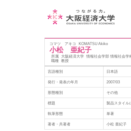
コマツ アキコ
KOMATSU Akiko
小松 亜紀子
所属
大阪経済大学 情報社会学部 情報社会学
職種
教授
言語種別
日本語
発行・発表の年月
2007/03
形態種別
その他
標題
製品スタイル
執筆形態
単著
著者・共著者
小松 亜紀子