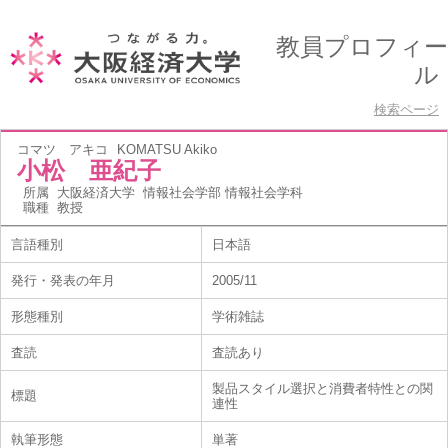
教員プロフィー
ル
検索ページ
コマツ アキコ
KOMATSU Akiko
小松 亜紀子
所属
大阪経済大学 情報社会学部 情報社会学科
職種
教授
言語種別
日本語
発行・発表の年月
2005/11
形態種別
学術雑誌
査読
査読あり
製品スタイル選択と消費者特性との関
標題
連性
執筆形態
単著