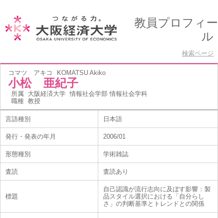
教員プロフィー
ル
検索ページ
コマツ アキコ
KOMATSU Akiko
小松 亜紀子
所属
大阪経済大学 情報社会学部 情報社会学科
職種
教授
言語種別
日本語
発行・発表の年月
2006/01
形態種別
学術雑誌
査読
査読あり
自己認識が流行志向に及ぼす影響：製
標題
品スタイル選択における「自分らし
さ」の判断基準とトレンドとの関係