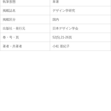
執筆形態
単著
掲載誌名
デザイン学研究
掲載区分
国内
出版社・発行元
日本デザイン学会
巻・号・頁
52(5),21-26頁
著者・共著者
小松 亜紀子