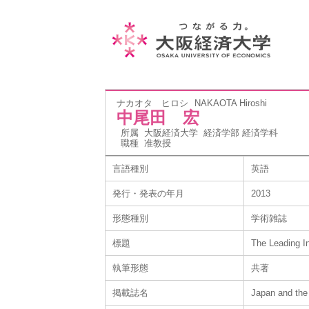
ナカオタ ヒロシ
NAKAOTA Hiroshi
中尾田 宏
所属
大阪経済大学 経済学部 経済学科
職種
准教授
言語種別
英語
発行・発表の年月
2013
形態種別
学術雑誌
標題
The Leading In
執筆形態
共著
掲載誌名
Japan and th