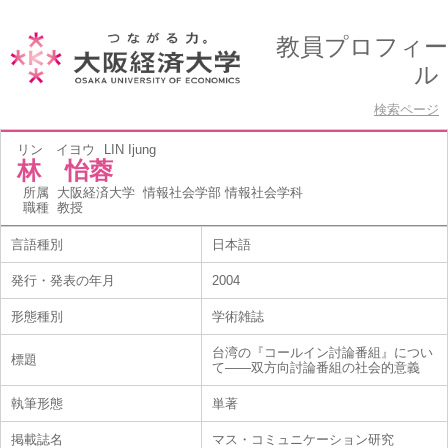
教員プロフィー
ル
検索ページ
リン イヨウ
LIN Ijung
林 怡蓉
所属
大阪経済大学 情報社会学部 情報社会学科
職種
教授
言語種別
日本語
発行・発表の年月
2004
形態種別
学術雑誌
台湾の『コールイン討論番組』につい
標題
て――双方向討論番組の社会的意義
執筆形態
単著
掲載誌名
マス・コミュニケーション研究