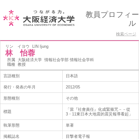
教員プロフィー
ル
検索ページ
リン イヨウ
LIN Ijung
林 怡蓉
所属
大阪経済大学 情報社会学部 情報社会学科
職種
教授
言語種別
日本語
発行・発表の年月
2012/05
形態種別
その他
「當『社會責任』化成緊箍咒－－從
標題
3・11東日本大地震的震災報導看起」
執筆形態
単著
掲載誌名
目撃者電子報