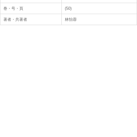
巻・号・頁
(50)
著者・共著者
林怡蓉