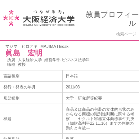
教員プロフィー
ル
検索ページ
マジマ ヒロアキ
MAJIMA Hiroaki
眞島 宏明
所属
大阪経済大学 経営学部 ビジネス法学科
職種
教授
言語種別
日本語
発行・発表の年月
2011/03
形態種別
大学・研究所等紀要
商品又は商品の包装の立体的形状のみ
からなる商標の識別性判断に関する考
標題
察 ―ヤクルト容器立体商標事件判決
（知財高判平22.11.16）までの判例の
動向と今後―