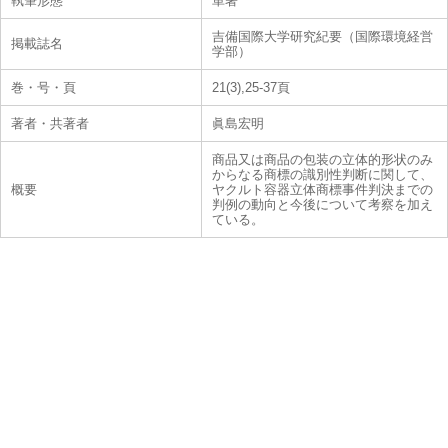
執筆形態
単著
吉備国際大学研究紀要（国際環境経営
掲載誌名
学部）
巻・号・頁
21(3),25-37頁
著者・共著者
眞島宏明
商品又は商品の包装の立体的形状のみ
からなる商標の識別性判断に関して、
概要
ヤクルト容器立体商標事件判決までの
判例の動向と今後について考察を加え
ている。