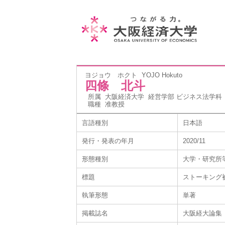
ヨジョウ ホクト
YOJO Hokuto
四條 北斗
所属
大阪経済大学 経営学部 ビジネス法学科
職種
准教授
言語種別
日本語
発行・発表の年月
2020/11
形態種別
大学・研究所
標題
ストーキング被
執筆形態
単著
掲載誌名
大阪経大論集