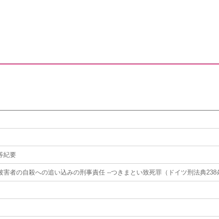
等紀要
害者の自殺への追い込みの刑事責任 --つきまとい致死罪（ドイツ刑法典238条