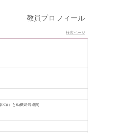
教員プロフィール
検索ページ
3項）と動機帰属連関--