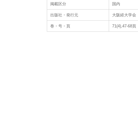
掲載区分
国内
出版社・発行元
大阪経大学会
巻・号・頁
71(4),47-68頁