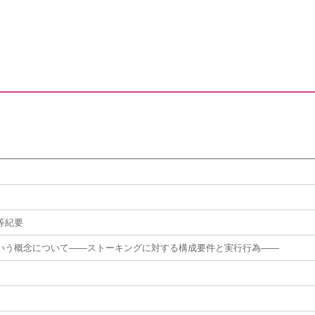
等紀要
いう概念について――ストーキングに対する構成要件と実行行為――