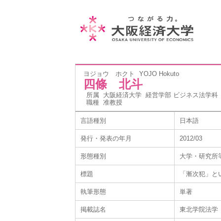
ヨジョウ ホクト
YOJO Hokuto
四條 北斗
所属
大阪経済大学 経営学部 ビジネス法学科
職種
准教授
言語種別
日本語
発行・発表の年月
2012/03
形態種別
大学・研究所
標題
「漸次犯」と
執筆形態
単著
掲載誌名
東北学院法学