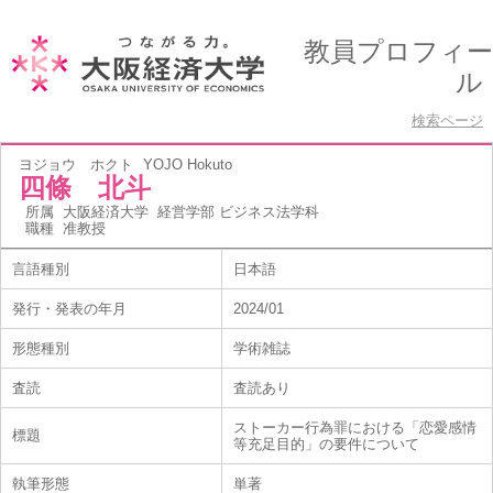
教員プロフィー
ル
検索ページ
ヨジョウ ホクト
YOJO Hokuto
四條 北斗
所属
大阪経済大学 経営学部 ビジネス法学科
職種
准教授
言語種別
日本語
発行・発表の年月
2024/01
形態種別
学術雑誌
査読
査読あり
ストーカー行為罪における「恋愛感情
標題
等充足目的」の要件について
執筆形態
単著