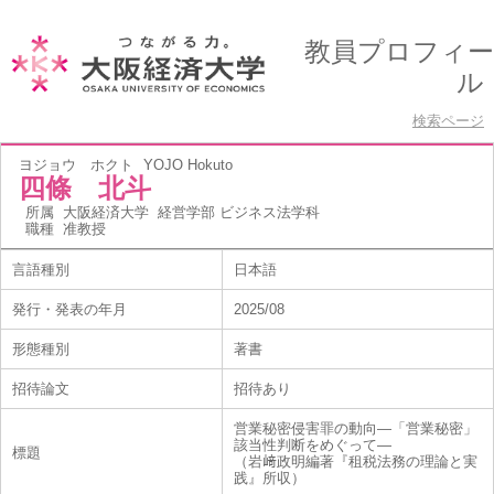
教員プロフィー
ル
検索ページ
ヨジョウ ホクト
YOJO Hokuto
四條 北斗
所属
大阪経済大学 経営学部 ビジネス法学科
職種
准教授
言語種別
日本語
発行・発表の年月
2025/08
形態種別
著書
招待論文
招待あり
営業秘密侵害罪の動向―「営業秘密」
該当性判断をめぐって―
標題
（岩﨑政明編著『租税法務の理論と実
践』所収）