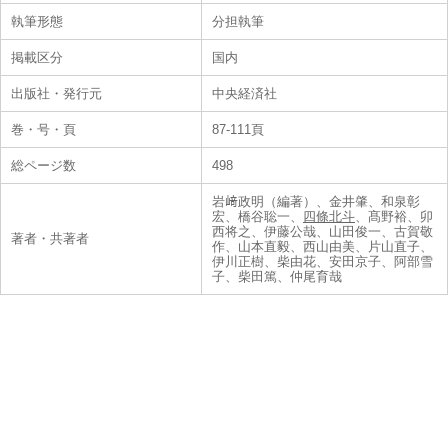
執筆形態
分担執筆
掲載区分
国内
出版社・発行元
中央経済社
巻・号・頁
87-111頁
総ページ数
498
岩﨑政明（編著）、金井肇、和泉彰
宏、橋谷聡一、
四條北斗
、髙野裕、卯
西将之、伊藤公哉、山田俊一、古賀敬
著者・共著者
作、山本直毅、西山由美、片山直子、
伊川正樹、柴由花、安田京子、阿部雪
子、柴田篤、仲尾育哉