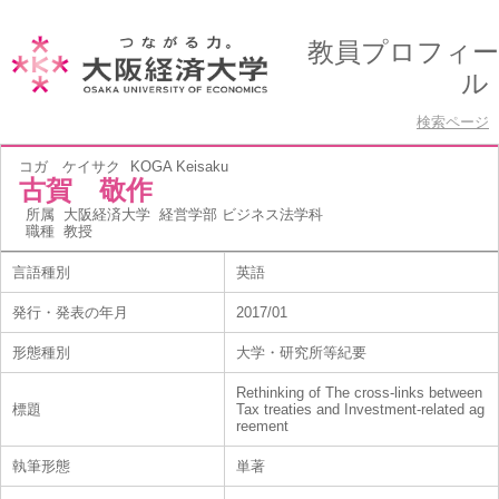
教員プロフィー
ル
検索ページ
コガ ケイサク
KOGA Keisaku
古賀 敬作
所属
大阪経済大学 経営学部 ビジネス法学科
職種
教授
言語種別
英語
発行・発表の年月
2017/01
形態種別
大学・研究所等紀要
Rethinking of The cross-links between
標題
Tax treaties and Investment-related ag
reement
執筆形態
単著