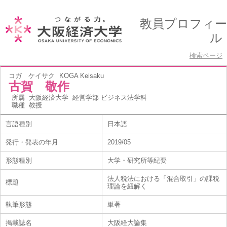
教員プロフィー
ル
検索ページ
コガ ケイサク
KOGA Keisaku
古賀 敬作
所属
大阪経済大学 経営学部 ビジネス法学科
職種
教授
言語種別
日本語
発行・発表の年月
2019/05
形態種別
大学・研究所等紀要
法人税法における「混合取引」の課税
標題
理論を紐解く
執筆形態
単著
掲載誌名
大阪経大論集