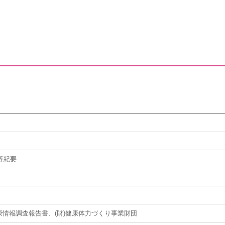
等紀要
康情報調査報告書、(財)健康体力づくり事業財団