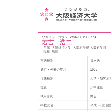
ワカヨシ コウジ
WAKAYOSHI Koji
若吉 浩二
所属
大阪経済大学 人間科学部 人間科学科
職種
教授
言語種別
日本語
発行・発表の年月
1995
形態種別
大学・研究所
標題
水中運動
執筆形態
共著
掲載誌名
平成6年度 健