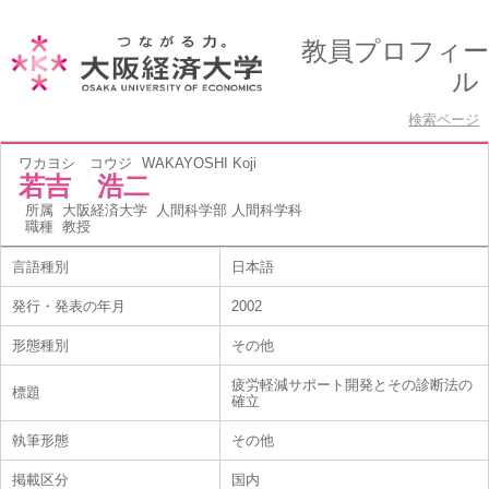
教員プロフィー
ル
検索ページ
ワカヨシ コウジ
WAKAYOSHI Koji
若吉 浩二
所属
大阪経済大学 人間科学部 人間科学科
職種
教授
言語種別
日本語
発行・発表の年月
2002
形態種別
その他
疲労軽減サポート開発とその診断法の
標題
確立
執筆形態
その他
掲載区分
国内