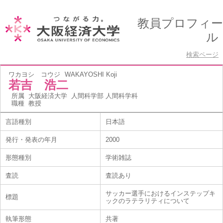
教員プロフィー
ル
検索ページ
ワカヨシ コウジ
WAKAYOSHI Koji
若吉 浩二
所属
大阪経済大学 人間科学部 人間科学科
職種
教授
言語種別
日本語
発行・発表の年月
2000
形態種別
学術雑誌
査読
査読あり
サッカー選手におけるインステップキ
標題
ックのラテラリティについて
執筆形態
共著