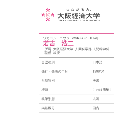
ワカヨシ コウジ
WAKAYOSHI Koji
若吉 浩二
所属
大阪経済大学 人間科学部 人間科学科
職種
教授
言語種別
日本語
発行・発表の年月
1998/04
形態種別
著書
標題
これは簡単！
執筆形態
共著
掲載区分
国内