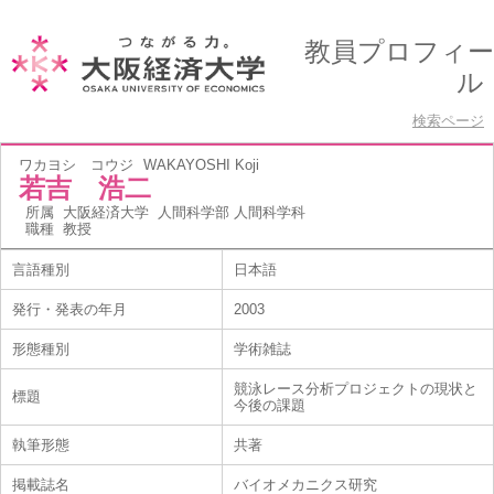
教員プロフィー
ル
検索ページ
ワカヨシ コウジ
WAKAYOSHI Koji
若吉 浩二
所属
大阪経済大学 人間科学部 人間科学科
職種
教授
言語種別
日本語
発行・発表の年月
2003
形態種別
学術雑誌
競泳レース分析プロジェクトの現状と
標題
今後の課題
執筆形態
共著
掲載誌名
バイオメカニクス研究