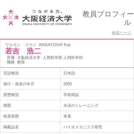
教員プロフィー
ル
検索ページ
ワカヨシ コウジ
WAKAYOSHI Koji
若吉 浩二
所属
大阪経済大学 人間科学部 人間科学科
職種
教授
言語種別
日本語
発行・発表の年月
2005
形態種別
学術雑誌
標題
水泳のトレーニング
執筆形態
単著
掲載誌名
バイオメカニクス研究