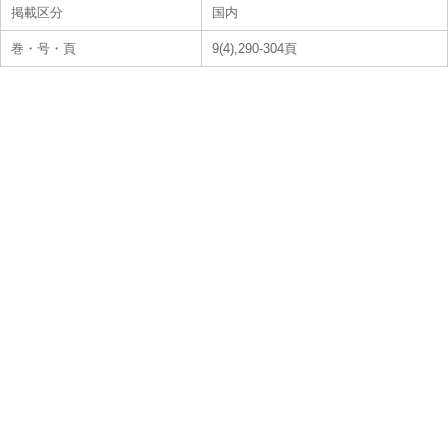
掲載区分
国内
巻・号・頁
9(4),290-304頁