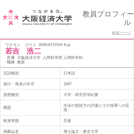
教員プロフィー
ル
検索ページ
ワカヨシ コウジ
WAKAYOSHI Koji
若吉 浩二
所属
大阪経済大学 人間科学部 人間科学科
職種
教授
言語種別
日本語
発行・発表の年月
1997
形態種別
大学・研究所等紀要
水泳の競技力の評価とその指導への応
標題
用
執筆形態
共著
掲載誌名
博士論文・東京大学