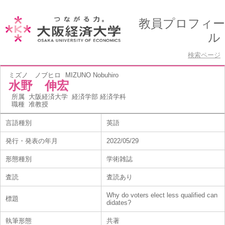
教員プロフィー
ル
検索ページ
ミズノ ノブヒロ
MIZUNO Nobuhiro
水野 伸宏
所属
大阪経済大学 経済学部 経済学科
職種
准教授
言語種別
英語
発行・発表の年月
2022/05/29
形態種別
学術雑誌
査読
査読あり
Why do voters elect less qualified can
標題
didates?
執筆形態
共著