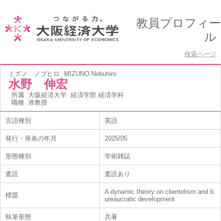
教員プロフィー
ル
検索ページ
ミズノ ノブヒロ
MIZUNO Nobuhiro
水野 伸宏
所属
大阪経済大学 経済学部 経済学科
職種
准教授
言語種別
英語
発行・発表の年月
2025/05
形態種別
学術雑誌
査読
査読あり
A dynamic theory on clientelism and b
標題
ureaucratic development
執筆形態
共著