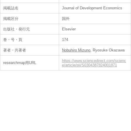
掲載誌名
Journal of Development Economics
掲載区分
国外
出版社・発行元
Elsevier
巻・号・頁
174
著者・共著者
Nobuhiro Mizuno
, Ryosuke Okazawa
https://www.sciencedirect.com/scienc
researchmap用URL
e/article/pii/S0304387824001871