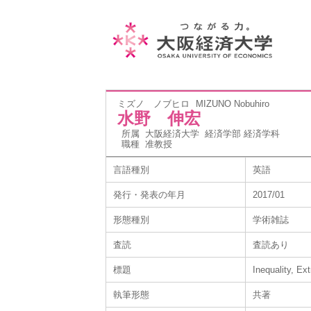
ミズノ ノブヒロ
MIZUNO Nobuhiro
水野 伸宏
所属
大阪経済大学 経済学部 経済学科
職種
准教授
言語種別
英語
発行・発表の年月
2017/01
形態種別
学術雑誌
査読
査読あり
標題
Inequality, Ex
執筆形態
共著