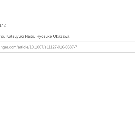
-142
uno
, Katsuyuki Naito, Ryosuke Okazawa
pringer.com/article/10.1007/s11127-016-0387-7