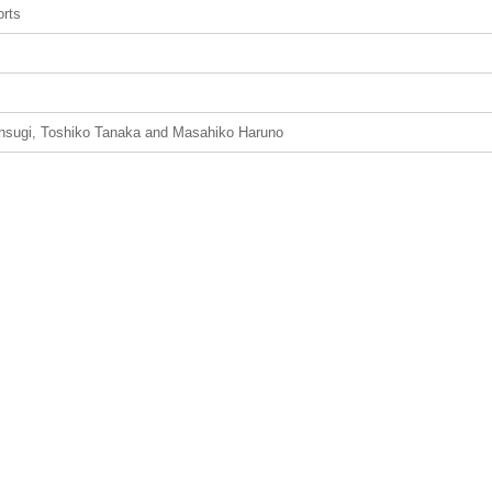
orts
nsugi, Toshiko Tanaka and Masahiko Haruno