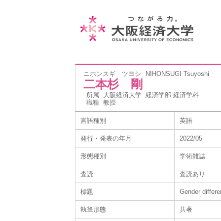
ニホンスギ ツヨシ
NIHONSUGI Tsuyoshi
二本杉 剛
所属
大阪経済大学 経済学部 経済学科
職種
教授
言語種別
英語
発行・発表の年月
2022/05
形態種別
学術雑誌
査読
査読あり
標題
Gender differe
執筆形態
共著