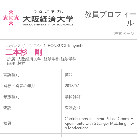
教員プロフィー
ル
検索ページ
ニホンスギ ツヨシ
NIHONSUGI Tsuyoshi
二本杉 剛
所属
大阪経済大学 経済学部 経済学科
職種
教授
言語種別
英語
発行・発表の年月
2018/07
形態種別
学術雑誌
査読
査読あり
Contributions in Linear Public Goods E
標題
xperiments with Stranger Matching: Tw
o Motivations