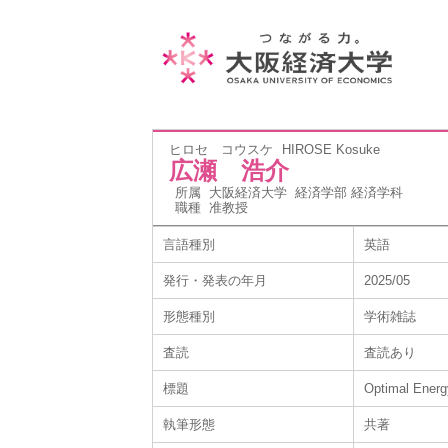
ヒロセ コウスケ
HIROSE Kosuke
広瀬 浩介
所属
大阪経済大学 経済学部 経済学科
職種
准教授
言語種別
英語
発行・発表の年月
2025/05
形態種別
学術雑誌
査読
査読あり
標題
Optimal Energ
執筆形態
共著